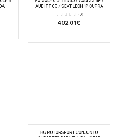
GOLF 8
VW GOLF 6 GTI ED35 / AUDI S3 8P /
ODA
AUDI TT 8J / SEAT LEON 1P CUPRA
(0)
402,01€
HG MOTORSPORT CONJUNTO