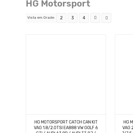
HG Motorsport
Vista em Grade:
2
3
4
HG MOTORSPORT CATCH CAN KIT
HG M
VAG 1.8/2.0TSI EA888 VW GOLF 6
VAG 