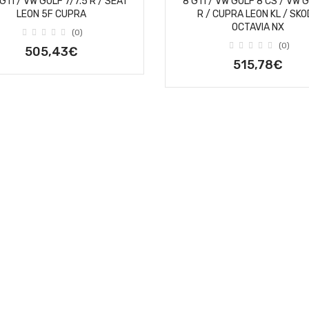
 GTI / VW GOLF 7/7.5 R / SEAT
8 GTI / VW GOLF 8 CS / VW 
LEON 5F CUPRA
R / CUPRA LEON KL / SK
OCTAVIA NX
(0)
(0)
505,43€
515,78€