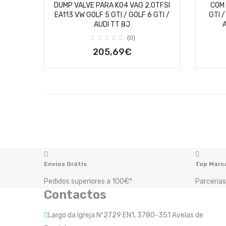
DUMP VALVE PARA K04 VAG 2.0TFSI
COM 
EA113 VW GOLF 5 GTI / GOLF 6 GTI /
GTI /
AUDI TT 8J
A
(0)
205,69€
Envios Grátis
Top Marc
Pedidos superiores a 100€*
Parcerias
Contactos
Largo da Igreja Nº2729 EN1, 3780-351 Avelas de