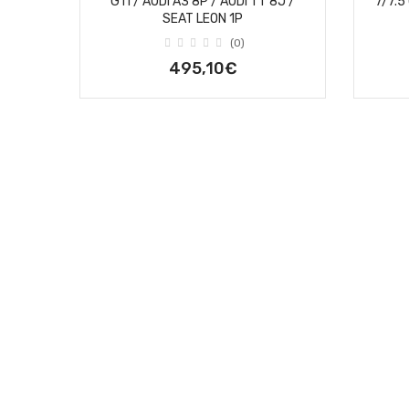
GTI / AUDI A3 8P / AUDI TT 8J /
7/7.5
SEAT LEON 1P
(0)
495,10€