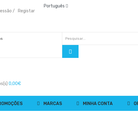
Português
 sessão
/
Registar
s(s)
0,00€
ROMOÇÕES
MARCAS
MINHA CONTA
O