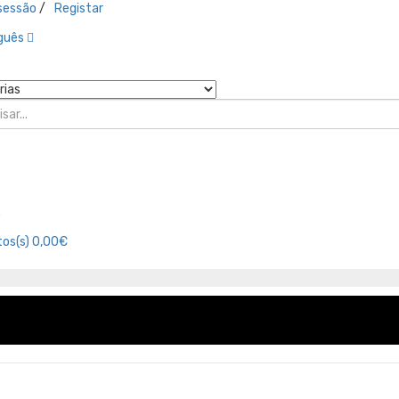
 sessão
/
Registar
guês
o
os(s)
0,00€
Promoções
Marcas
Minha Conta
Or