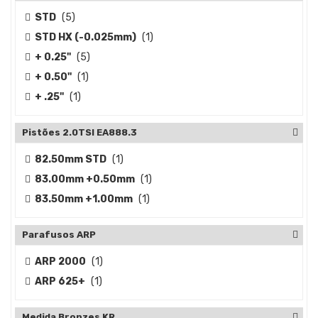
STD
(5)
STD HX (-0.025mm)
(1)
+ 0.25''
(5)
+ 0.50''
(1)
+ .25''
(1)
Pistões 2.0TSI EA888.3
82.50mm STD
(1)
83.00mm +0.50mm
(1)
83.50mm +1.00mm
(1)
Parafusos ARP
ARP 2000
(1)
ARP 625+
(1)
Medida Bronzes KR