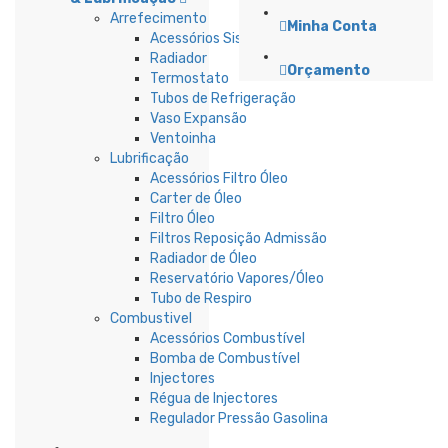
Arrefecimento
Minha Conta
Acessórios Sistema Refrigeração
Radiador
Orçamento
Termostato
Tubos de Refrigeração
Vaso Expansão
Ventoinha
Lubrificação
Acessórios Filtro Óleo
Carter de Óleo
Filtro Óleo
Filtros Reposição Admissão
Radiador de Óleo
Reservatório Vapores/Óleo
Tubo de Respiro
Combustivel
Acessórios Combustível
Bomba de Combustível
Injectores
Régua de Injectores
Regulador Pressão Gasolina