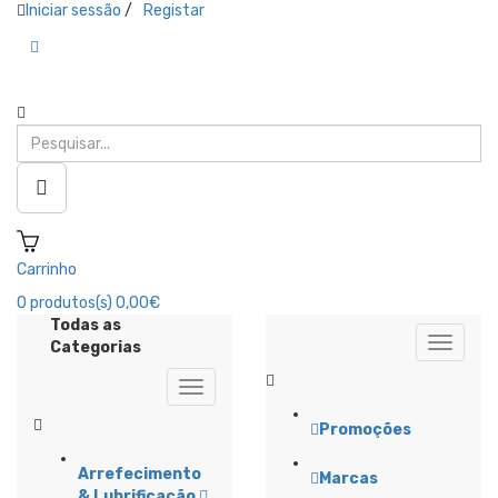
Iniciar sessão
/
Registar
Carrinho
0
produtos(s)
0,00€
Todas as
Categorias
Promoções
Arrefecimento
Marcas
& Lubrificação