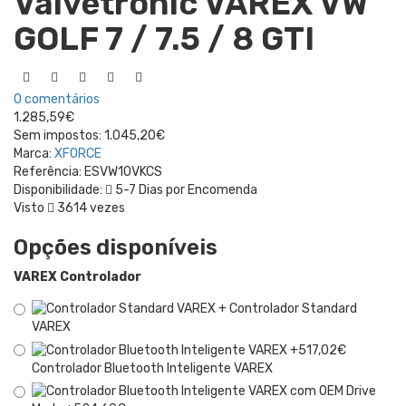
Valvetronic VAREX VW
GOLF 7 / 7.5 / 8 GTI
0 comentários
1.285,59€
Sem impostos:
1.045,20€
Marca:
XFORCE
Referência:
ESVW10VKCS
Disponibilidade:
5-7 Dias por Encomenda
Visto
3614 vezes
Opções disponíveis
VAREX Controlador
Controlador Standard
VAREX
Controlador Bluetooth Inteligente VAREX