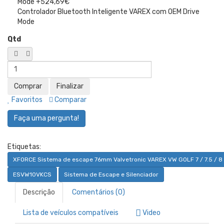
Controlador Bluetooth Inteligente VAREX com OEM Drive
Mode
Qtd
Favoritos
Comparar
Faça uma pergunta!
Etiquetas:
XFORCE Sistema de escape 76mm Valvetronic VAREX VW GOLF 7 / 7.5 / 8
ESVW10VKCS
Sistema de Escape e Silenciador
Descrição
Comentários (0)
Lista de veículos compatíveis
Video