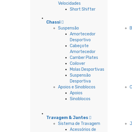
Velocidades
Short Shifter
Chassi
Suspensão
B
Amortecedor
Desportivo
Cabeçote
Amortecedor
Camber Plates
Coilover
Molas Desportivas
Suspensão
Desportiva
Apoios e Sinoblocos
Apoios
Sinoblocos
Travagem & Jantes
Sistema de Travagem
Acessórios de