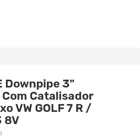
 Downpipe 3"
 Com Catalisador
uxo VW GOLF 7 R /
3 8V