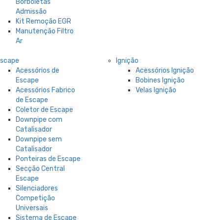
Borboletas
Admissão
Kit Remoção EGR
Manutenção Filtro
Ar
Escape
Ignição
Acessórios de
Acessórios Ignição
Escape
Bobines Ignição
Acessórios Fabrico
Velas Ignição
de Escape
Coletor de Escape
Downpipe com
Catalisador
Downpipe sem
Catalisador
Ponteiras de Escape
Secção Central
Escape
Silenciadores
Competição
Universais
Sistema de Escape