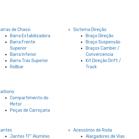
arras de Chassi
Sistema Direção
Barra Estabilizadora
Braço Direção
Barra Frente
Braço Suspensão
Superior
Braços Camber /
Barra Inferior
Convercencia
Barra Tras Superior
Kit Direção Drift /
Rollbar
Track
Carbono
Compartimento do
Motor
Peças de Carroçaria
Jantes
Acessórios de Roda
Jantes 17'' Alumínio
Alargadores de Vias