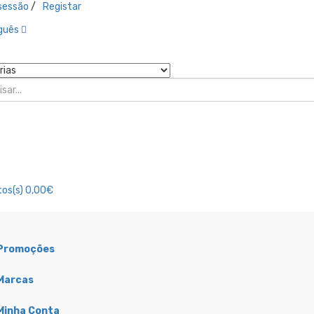
 sessão
/
Registar
guês
o
os(s)
0,00€
Promoções
ubrificação
Combustivel
Marcas
Acessórios Filtro
Acessórios
Óleo
Combustível
Minha Conta