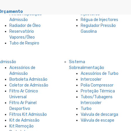
Carter de Óleo
Bomba de
Filtro Óleo
Combustível
Orçamento
Filtros Reposição
Injectores
Admissão
Régua de Injectores
Radiador de Óleo
Regulador Pressão
Reservatório
Gasolina
Vapores/Óleo
Tubo de Respiro
Admissão
Sistema
Acessórios de
Sobrealimentação
Admissão
Acessórios de Turbo
Borboleta Admissão
Intercooler
Coletor de Admissão
Polia Compressor
Filtro Ar Cónico
Proteção Térmica
Universal
Tubos/Tubagens
Filtro Ar Painel
Intercooler
Desportivo
Turbo
Filtros Kit Admissão
Valvula de descarga
Kit de Admissão
Válvula de escape
Kit Remoção