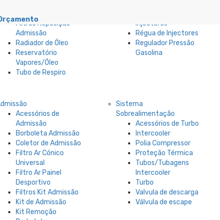
Carter de Óleo
Bomba de
Filtro Óleo
Combustível
Orçamento
Filtros Reposição
Injectores
Admissão
Régua de Injectores
Radiador de Óleo
Regulador Pressão
Reservatório
Gasolina
Vapores/Óleo
Tubo de Respiro
Admissão
Sistema
Acessórios de
Sobrealimentação
Admissão
Acessórios de Turbo
Borboleta Admissão
Intercooler
Coletor de Admissão
Polia Compressor
Filtro Ar Cónico
Proteção Térmica
Universal
Tubos/Tubagens
Filtro Ar Painel
Intercooler
Desportivo
Turbo
Filtros Kit Admissão
Valvula de descarga
Kit de Admissão
Válvula de escape
Kit Remoção