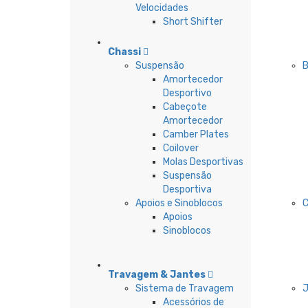
Velocidades
Short Shifter
Chassi
Suspensão
B
Amortecedor
Desportivo
Cabeçote
Amortecedor
Camber Plates
Coilover
Molas Desportivas
Suspensão
Desportiva
Apoios e Sinoblocos
Apoios
Sinoblocos
Travagem & Jantes
Sistema de Travagem
Acessórios de