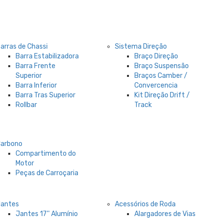
arras de Chassi
Sistema Direção
Barra Estabilizadora
Braço Direção
Barra Frente
Braço Suspensão
Superior
Braços Camber /
Barra Inferior
Convercencia
Barra Tras Superior
Kit Direção Drift /
Rollbar
Track
Carbono
Compartimento do
Motor
Peças de Carroçaria
Jantes
Acessórios de Roda
Jantes 17'' Alumínio
Alargadores de Vias