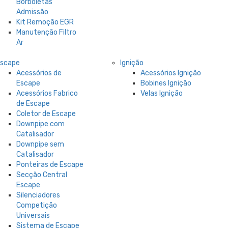
Borboletas
Admissão
Kit Remoção EGR
Manutenção Filtro
Ar
Escape
Ignição
Acessórios de
Acessórios Ignição
Escape
Bobines Ignição
Acessórios Fabrico
Velas Ignição
de Escape
Coletor de Escape
Downpipe com
Catalisador
Downpipe sem
Catalisador
Ponteiras de Escape
Secção Central
Escape
Silenciadores
Competição
Universais
Sistema de Escape