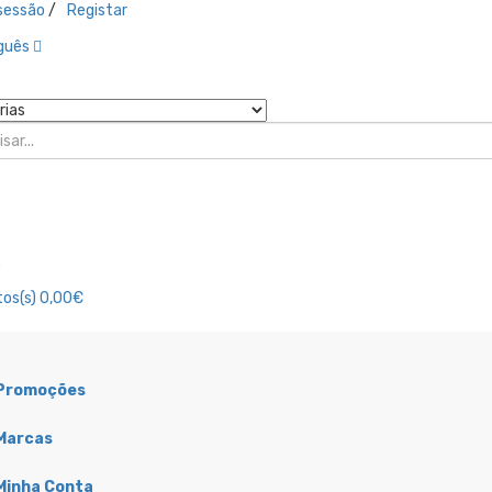
 sessão
/
Registar
guês
o
os(s)
0,00€
Promoções
ubrificação
Combustivel
Marcas
Acessórios Filtro
Acessórios
Óleo
Combustível
Minha Conta