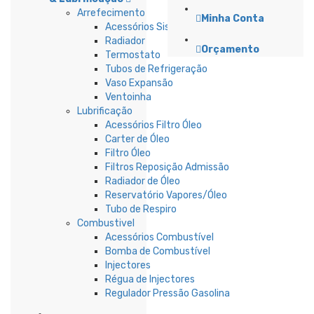
Arrefecimento
Minha Conta
Acessórios Sistema Refrigeração
Radiador
Orçamento
Termostato
Tubos de Refrigeração
Vaso Expansão
Ventoinha
Lubrificação
Acessórios Filtro Óleo
Carter de Óleo
Filtro Óleo
Filtros Reposição Admissão
Radiador de Óleo
Reservatório Vapores/Óleo
Tubo de Respiro
Combustivel
Acessórios Combustível
Bomba de Combustível
Injectores
Régua de Injectores
Regulador Pressão Gasolina