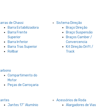
arras de Chassi
Sistema Direção
Barra Estabilizadora
Braço Direção
Barra Frente
Braço Suspensão
Superior
Braços Camber /
Barra Inferior
Convercencia
Barra Tras Superior
Kit Direção Drift /
Rollbar
Track
Carbono
Compartimento do
Motor
Peças de Carroçaria
Jantes
Acessórios de Roda
Jantes 17'' Alumínio
Alargadores de Vias