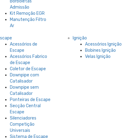
Borboletas
Admissão
Kit Remoção EGR
Manutenção Filtro
Ar
Escape
Ignição
Acessórios de
Acessórios Ignição
Escape
Bobines Ignição
Acessórios Fabrico
Velas Ignição
de Escape
Coletor de Escape
Downpipe com
Catalisador
Downpipe sem
Catalisador
Ponteiras de Escape
Secção Central
Escape
Silenciadores
Competição
Universais
Sistema de Escape