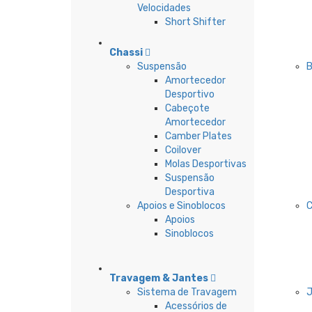
Velocidades
Short Shifter
Chassi
Suspensão
B
Amortecedor
Desportivo
Cabeçote
Amortecedor
Camber Plates
Coilover
Molas Desportivas
Suspensão
Desportiva
Apoios e Sinoblocos
Apoios
Sinoblocos
Travagem & Jantes
Sistema de Travagem
Acessórios de