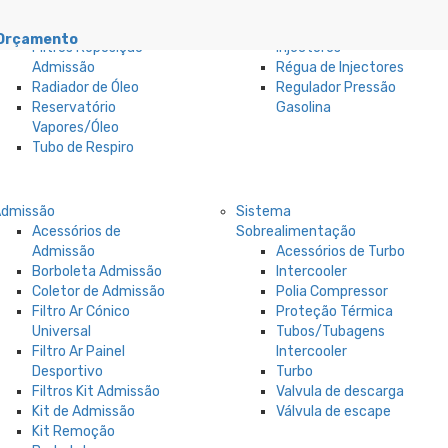
Carter de Óleo
Bomba de
Filtro Óleo
Combustível
Orçamento
Filtros Reposição
Injectores
Admissão
Régua de Injectores
Radiador de Óleo
Regulador Pressão
Reservatório
Gasolina
Vapores/Óleo
Tubo de Respiro
Admissão
Sistema
Acessórios de
Sobrealimentação
Admissão
Acessórios de Turbo
Borboleta Admissão
Intercooler
Coletor de Admissão
Polia Compressor
Filtro Ar Cónico
Proteção Térmica
Universal
Tubos/Tubagens
Filtro Ar Painel
Intercooler
Desportivo
Turbo
Filtros Kit Admissão
Valvula de descarga
Kit de Admissão
Válvula de escape
Kit Remoção