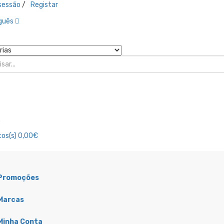
 sessão
/
Registar
guês
o
os(s)
0,00€
Promoções
ubrificação
Combustivel
Marcas
Acessórios Filtro
Acessórios
Óleo
Combustível
Minha Conta