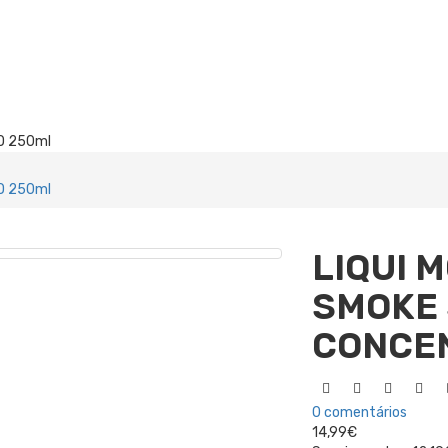
O 250ml
O 250ml
LIQUI M
SMOKE
CONCE
0 comentários
14,99€