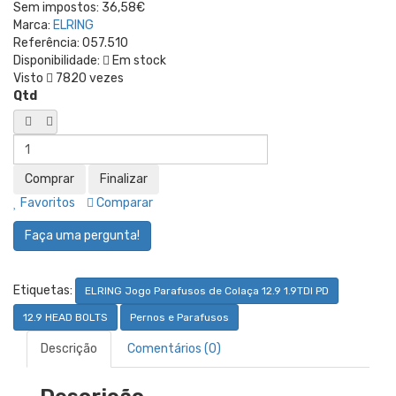
Sem impostos:
36,58€
Marca:
ELRING
Referência:
057.510
Disponibilidade:
Em stock
Visto
7820 vezes
Qtd
Favoritos
Comparar
Faça uma pergunta!
Etiquetas:
ELRING Jogo Parafusos de Colaça 12.9 1.9TDI PD
12.9 HEAD BOLTS
Pernos e Parafusos
Descrição
Comentários (0)