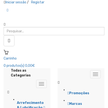
Iniciar sessão
/
Registar
Carrinho
0
produtos(s)
0,00€
Todas as
Categorias
Promoções
Arrefecimento
Marcas
& Lubrificação