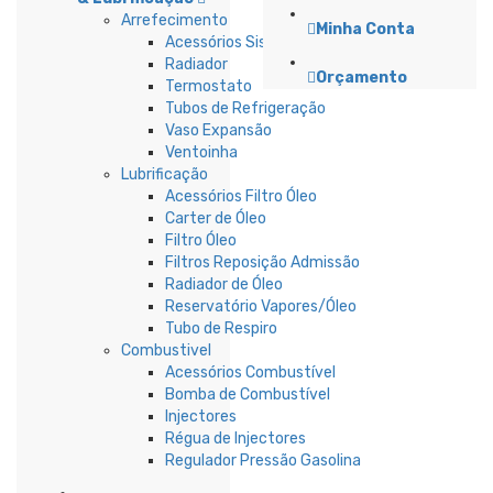
Arrefecimento
Minha Conta
Acessórios Sistema Refrigeração
Radiador
Orçamento
Termostato
Tubos de Refrigeração
Vaso Expansão
Ventoinha
Lubrificação
Acessórios Filtro Óleo
Carter de Óleo
Filtro Óleo
Filtros Reposição Admissão
Radiador de Óleo
Reservatório Vapores/Óleo
Tubo de Respiro
Combustivel
Acessórios Combustível
Bomba de Combustível
Injectores
Régua de Injectores
Regulador Pressão Gasolina