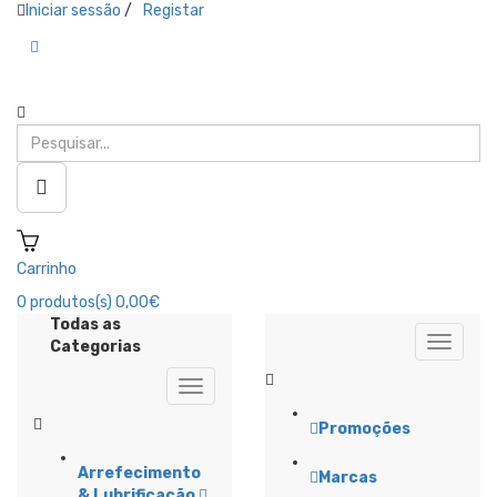
Iniciar sessão
/
Registar
Carrinho
0
produtos(s)
0,00€
Todas as
Categorias
Promoções
Arrefecimento
Marcas
& Lubrificação