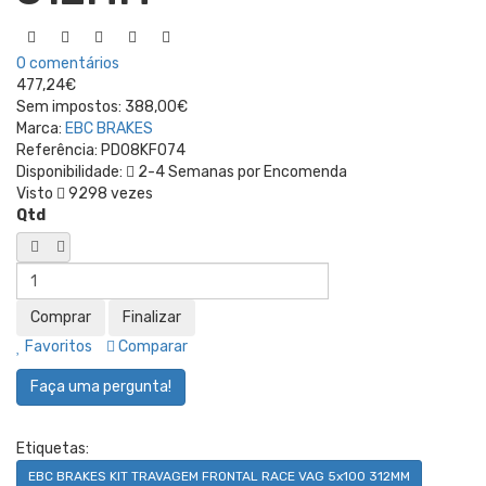
0 comentários
477,24€
Sem impostos:
388,00€
Marca:
EBC BRAKES
Referência:
PD08KF074
Disponibilidade:
2-4 Semanas por Encomenda
Visto
9298 vezes
Qtd
Favoritos
Comparar
Faça uma pergunta!
Etiquetas:
EBC BRAKES KIT TRAVAGEM FRONTAL RACE VAG 5x100 312MM