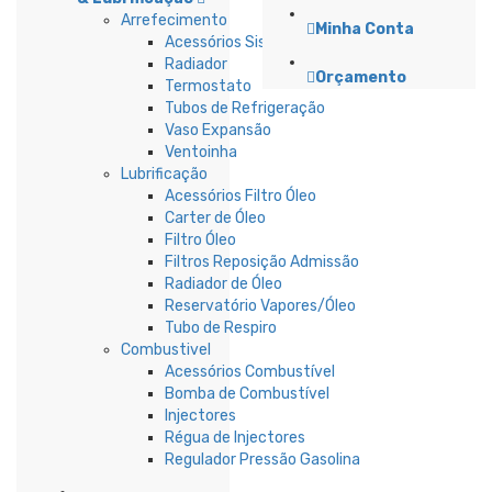
Arrefecimento
Minha Conta
Acessórios Sistema Refrigeração
Radiador
Orçamento
Termostato
Tubos de Refrigeração
Vaso Expansão
Ventoinha
Lubrificação
Acessórios Filtro Óleo
Carter de Óleo
Filtro Óleo
Filtros Reposição Admissão
Radiador de Óleo
Reservatório Vapores/Óleo
Tubo de Respiro
Combustivel
Acessórios Combustível
Bomba de Combustível
Injectores
Régua de Injectores
Regulador Pressão Gasolina