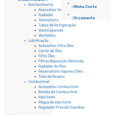
Arrefecimento
Minha Conta
Acessórios Sistema Refrigeração
Radiador
Orçamento
Termostato
Tubos de Refrigeração
Vaso Expansão
Ventoinha
Lubrificação
Acessórios Filtro Óleo
Carter de Óleo
Filtro Óleo
Filtros Reposição Admissão
Radiador de Óleo
Reservatório Vapores/Óleo
Tubo de Respiro
Combustivel
Acessórios Combustível
Bomba de Combustível
Injectores
Régua de Injectores
Regulador Pressão Gasolina