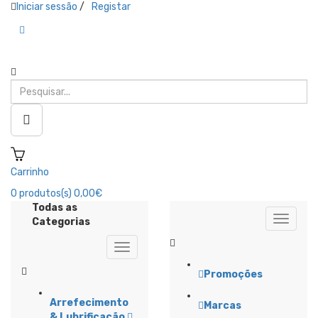
Iniciar sessão
/
Registar
Carrinho
0
produtos(s)
0,00€
Todas as
Categorias
Promoções
Arrefecimento
Marcas
& Lubrificação