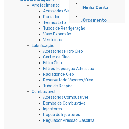
Arrefecimento
Minha Conta
Acessórios Sistema Refrigeração
Radiador
Orçamento
Termostato
Tubos de Refrigeração
Vaso Expansão
Ventoinha
Lubrificação
Acessórios Filtro Óleo
Carter de Óleo
Filtro Óleo
Filtros Reposição Admissão
Radiador de Óleo
Reservatório Vapores/Óleo
Tubo de Respiro
Combustivel
Acessórios Combustível
Bomba de Combustível
Injectores
Régua de Injectores
Regulador Pressão Gasolina