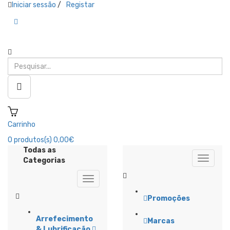
Iniciar sessão
/
Registar
Carrinho
0
produtos(s)
0,00€
Todas as
Categorias
Promoções
Arrefecimento
Marcas
& Lubrificação