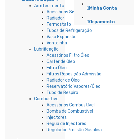
Arrefecimento
Minha Conta
Acessórios Sistema Refrigeração
Radiador
Orçamento
Termostato
Tubos de Refrigeração
Vaso Expansão
Ventoinha
Lubrificação
Acessórios Filtro Óleo
Carter de Óleo
Filtro Óleo
Filtros Reposição Admissão
Radiador de Óleo
Reservatório Vapores/Óleo
Tubo de Respiro
Combustivel
Acessórios Combustível
Bomba de Combustível
Injectores
Régua de Injectores
Regulador Pressão Gasolina