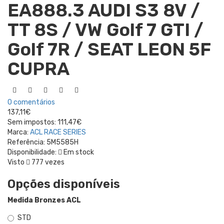
EA888.3 AUDI S3 8V /
TT 8S / VW Golf 7 GTI /
Golf 7R / SEAT LEON 5F
CUPRA
0 comentários
137,11€
Sem impostos:
111,47€
Marca:
ACL RACE SERIES
Referência:
5M5585H
Disponibilidade:
Em stock
Visto
777 vezes
Opções disponíveis
Medida Bronzes ACL
STD