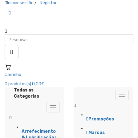
Iniciar sessão
/
Registar
Carrinho
0
produtos(s)
0,00€
Todas as
Categorias
Promoções
Arrefecimento
Marcas
& Lubrificação