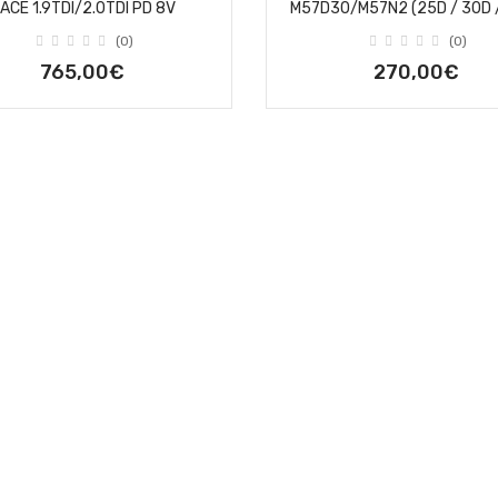
ACE 1.9TDI/2.0TDI PD 8V
M57D30/M57N2 (25D / 30D 
(0)
(0)
765,00€
270,00€