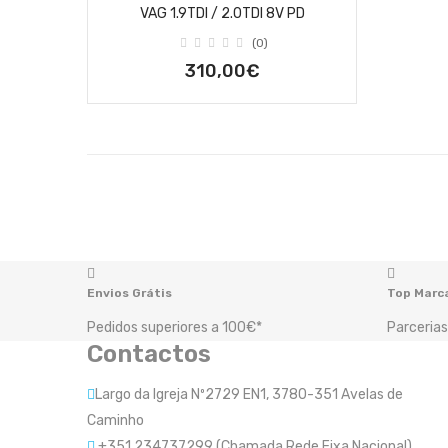
VAG 1.9TDI / 2.0TDI 8V PD
(0)
310,00€
Envios Grátis
Top Marc
Pedidos superiores a 100€*
Parcerias
Contactos
Largo da Igreja Nº2729 EN1, 3780-351 Avelas de
Caminho
+351 234737299 (Chamada Rede Fixa Nacional)