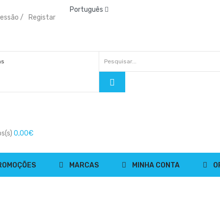
Português
 sessão
/
Registar
s(s)
0,00€
ROMOÇÕES
MARCAS
MINHA CONTA
O