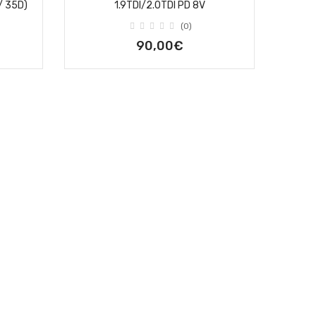
/ 35D)
1.9TDI/2.0TDI PD 8V
(0)
90,00€