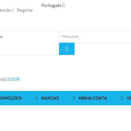
Português
 sessão
/
Registar
s(s)
0,00€
ROMOÇÕES
MARCAS
MINHA CONTA
O