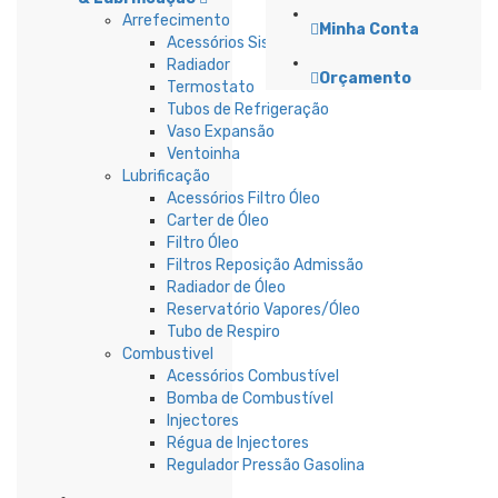
Arrefecimento
Minha Conta
Acessórios Sistema Refrigeração
Radiador
Orçamento
Termostato
Tubos de Refrigeração
Vaso Expansão
Ventoinha
Lubrificação
Acessórios Filtro Óleo
Carter de Óleo
Filtro Óleo
Filtros Reposição Admissão
Radiador de Óleo
Reservatório Vapores/Óleo
Tubo de Respiro
Combustivel
Acessórios Combustível
Bomba de Combustível
Injectores
Régua de Injectores
Regulador Pressão Gasolina