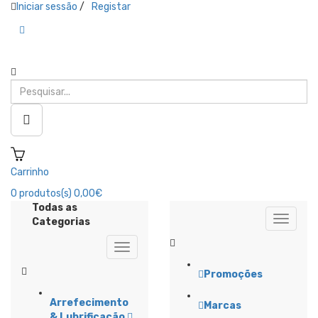
Iniciar sessão
/
Registar
Carrinho
0
produtos(s)
0,00€
Todas as
Categorias
Promoções
Arrefecimento
Marcas
& Lubrificação