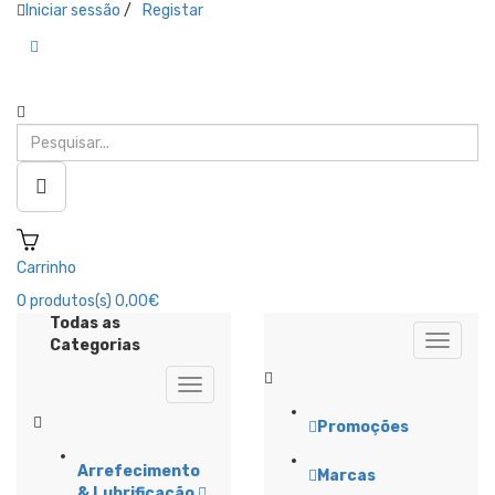
Iniciar sessão
/
Registar
Carrinho
0
produtos(s)
0,00€
Todas as
Categorias
Promoções
Arrefecimento
Marcas
& Lubrificação