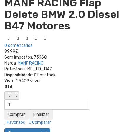
MANF RACING Flap
Delete BMW 2.0 Diesel
B47 Motores
0 comentários
89,99€
Sem impostos:
73,16€
Marca:
MANF RACING
Referência:
MF_FD_B47
Disponibilidade:
Em stock
Visto
5409 vezes
Qtd
Favoritos
Comparar