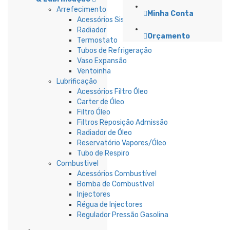
Arrefecimento
Minha Conta
Acessórios Sistema Refrigeração
Radiador
Orçamento
Termostato
Tubos de Refrigeração
Vaso Expansão
Ventoinha
Lubrificação
Acessórios Filtro Óleo
Carter de Óleo
Filtro Óleo
Filtros Reposição Admissão
Radiador de Óleo
Reservatório Vapores/Óleo
Tubo de Respiro
Combustivel
Acessórios Combustível
Bomba de Combustível
Injectores
Régua de Injectores
Regulador Pressão Gasolina